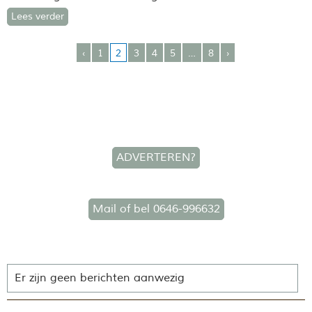
Lees verder
‹
1
2
3
4
5
…
8
›
ADVERTEREN?
Mail of bel 0646-996632
Er zijn geen berichten aanwezig