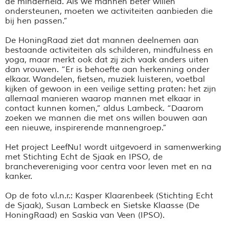
de minderheid. Als we mannen beter willen
ondersteunen, moeten we activiteiten aanbieden die
bij hen passen.”
De HoningRaad ziet dat mannen deelnemen aan
bestaande activiteiten als schilderen, mindfulness en
yoga, maar merkt ook dat zij zich vaak anders uiten
dan vrouwen. “Er is behoefte aan herkenning onder
elkaar. Wandelen, fietsen, muziek luisteren, voetbal
kijken of gewoon in een veilige setting praten: het zijn
allemaal manieren waarop mannen met elkaar in
contact kunnen komen,” aldus Lambeck. “Daarom
zoeken we mannen die met ons willen bouwen aan
een nieuwe, inspirerende mannengroep.”
Het project LeefNu! wordt uitgevoerd in samenwerking
met Stichting Echt de Sjaak en IPSO, de
branchevereniging voor centra voor leven met en na
kanker.
Op de foto v.l.n.r.: Kasper Klaarenbeek (Stichting Echt
de Sjaak), Susan Lambeck en Sietske Klaasse (De
HoningRaad) en Saskia van Veen (IPSO).