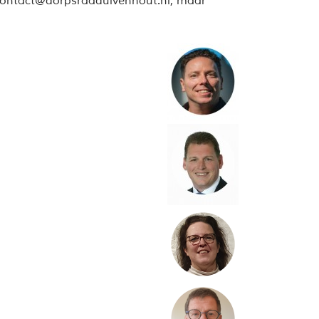
 contact@dorpsraadulvenhout.nl, maar