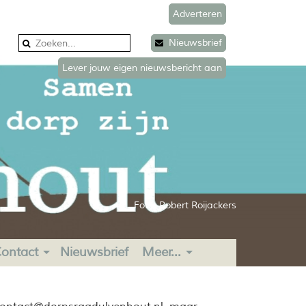
Adverteren
Nieuwsbrief
Lever jouw eigen nieuwsbericht aan
Foto: Robert Roijackers
ontact
Nieuwsbrief
Meer...