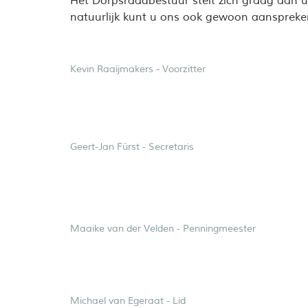
Het Dorpsraadbestuur stelt zich graag aan 
natuurlijk kunt u ons ook gewoon aanspreke
Kevin Raaijmakers - Voorzitter
Geert-Jan Fürst - Secretaris
Maaike van der Velden - Penningmeester
Michael van Egeraat - Lid