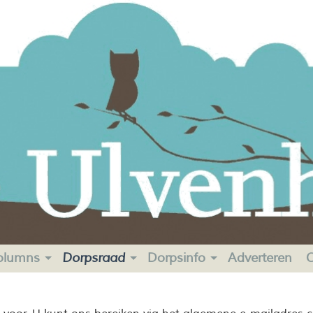
olumns
Dorpsraad
Dorpsinfo
Adverteren
C