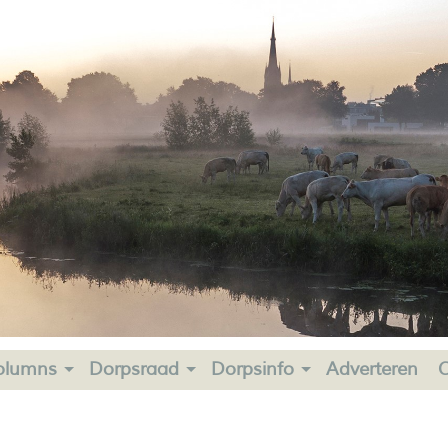
olumns
Dorpsraad
Dorpsinfo
Adverteren
C