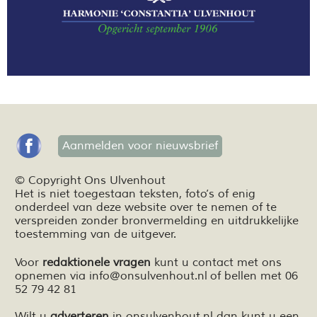
Aanmelden voor nieuwsbrief
© Copyright Ons Ulvenhout
Het is niet toegestaan teksten,
foto’s
of enig
onderdeel van deze website over te nemen of te
verspreiden zonder bronvermelding en
uitdrukkelijke
toestemming van de uitgever.
Voor
redaktionele vragen
kunt u contact met ons
opnemen via
info@onsulvenhout.nl
of bellen met 06
52 79 42 81
Wilt u
adverteren
in onsulvenhout.nl dan kunt u een