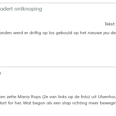
nadert ontknoping
Tekst
nden werd er driftig op los gebould op het nieuwe jeu-de
p
den zette Maria Rops (2e van links op de foto) uit Ulvenho
art for her. Wat begon als een stap richting meer bewegin