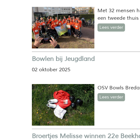
Met 32 mensen he
een tweede thuis
Lees verder
Bowlen bij Jeugdland
02 oktober 2025
OSV Bowls Breda s
Lees verder
Broertjes Melisse winnen 22e Beekh