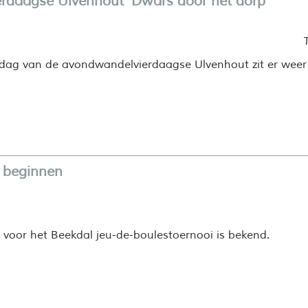
rdaagse Ulvenhout ‘Dwars door het dorp’
dag van de avondwandelvierdaagse Ulvenhout zit er weer
 beginnen
 voor het Beekdal jeu-de-boulestoernooi is bekend.