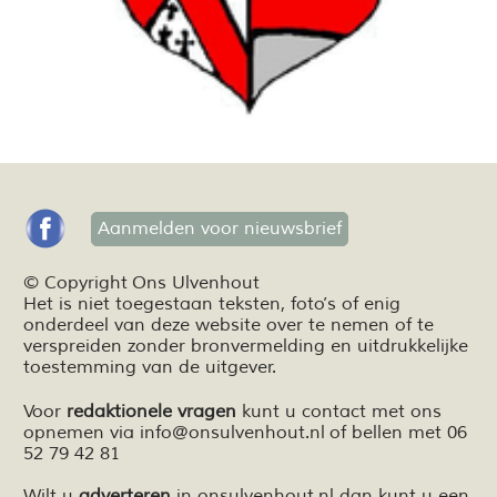
Aanmelden voor nieuwsbrief
© Copyright Ons Ulvenhout
Het is niet toegestaan teksten,
foto’s
of enig
onderdeel van deze website over te nemen of te
verspreiden zonder bronvermelding en
uitdrukkelijke
toestemming van de uitgever.
Voor
redaktionele vragen
kunt u contact met ons
opnemen via
info@onsulvenhout.nl
of bellen met 06
52 79 42 81
Wilt u
adverteren
in onsulvenhout.nl dan kunt u een