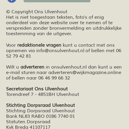
© Copyright Ons Ulvenhout
Het is niet toegestaan teksten,
foto’s
of enig
onderdeel van deze website over te nemen of te
verspreiden zonder bronvermelding en
uitdrukkelijke
toestemming van de uitgever.
Voor
redaktionele vragen
kunt u contact met ons
opnemen via
info@onsulvenhout.nl
of bellen met 06
52 79 42 81
Wilt u
adverteren
in onsulvenhout.nl dan kunt u een
e-mail sturen naar
adverteren@wijkmagazine.online
of bellen naar 06 46 99 66 32
Secretariaat Ons Ulvenhout
Torendreef 7 - 4851BH Ulvenhout
Stichting Dorpsraad Ulvenhout
Stichting Dorpsraad Ulvenhout
Bank NL83 RABO 0186 7740 01
Statuten Dorpsraad
Kvk Breda 41107117