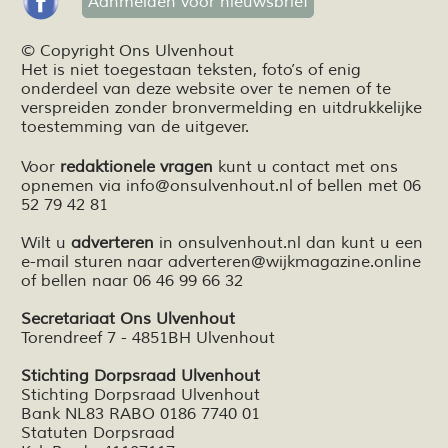
Aanmelden voor nieuwsbrief
© Copyright Ons Ulvenhout
Het is niet toegestaan teksten,
foto’s
of enig
onderdeel van deze website over te nemen of te
verspreiden zonder bronvermelding en
uitdrukkelijke
toestemming van de uitgever.
Voor
redaktionele vragen
kunt u contact met ons
opnemen via
info@onsulvenhout.nl
of bellen met 06
52 79 42 81
Wilt u
adverteren
in onsulvenhout.nl dan kunt u een
e-mail sturen naar
adverteren@wijkmagazine.online
of bellen naar 06 46 99 66 32
Secretariaat Ons Ulvenhout
Torendreef 7 - 4851BH Ulvenhout
Stichting Dorpsraad Ulvenhout
Stichting Dorpsraad Ulvenhout
Bank NL83 RABO 0186 7740 01
Statuten Dorpsraad