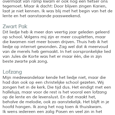
overmaat van ramp kwam er ook nog een fietser ons
tegemoet. Maar ik dacht: Door blijven zingen Karien,
laat je niet kennen. Ik was blij met het begin van het de
lente en het aanstaande paasweekend.
Zwart Pak
Dit liedje heb ik meer dan veertig jaar geleden geleerd
op school. Volgens mij zijn er meer coupletten, maar
die kwamen niet meer boven drijven. Thuis heb ik het
liedje op internet gevonden. Zag wel dat ik meervoud
van de merels heb gemaakt. In het oorspronkelijke lied
van Jules de Korte was het er maar één, die in zijn
beste zwarte pak zong.
Lofzang
Mijn medewandelaar kende het liedje niet, maar die
had dan ook op een christelijke school gezeten. Wij
zongen het in de kerk. Die tijd dus. Het eindigt met een
halleluja, maar voor de rest is het vooral een lofzang
op de lente en de levenslust. En dat maakt het,
behalve de melodie, ook zo aanstekelijk. Het blijft in je
hoofd hangen. Ik zong het nog toen ik thuiskwam.
Ik wens iedereen een zalig Pasen en veel zin in het