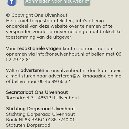
Aanmelden voor nieuwsbrief
© Copyright Ons Ulvenhout
Het is niet toegestaan teksten,
foto’s
of enig
onderdeel van deze website over te nemen of te
verspreiden zonder bronvermelding en
uitdrukkelijke
toestemming van de uitgever.
Voor
redaktionele vragen
kunt u contact met ons
opnemen via
info@onsulvenhout.nl
of bellen met 06
52 79 42 81
Wilt u
adverteren
in onsulvenhout.nl dan kunt u een
e-mail sturen naar
adverteren@wijkmagazine.online
of bellen naar 06 46 99 66 32
Secretariaat Ons Ulvenhout
Torendreef 7 - 4851BH Ulvenhout
Stichting Dorpsraad Ulvenhout
Stichting Dorpsraad Ulvenhout
Bank NL83 RABO 0186 7740 01
Statuten Dorpsraad