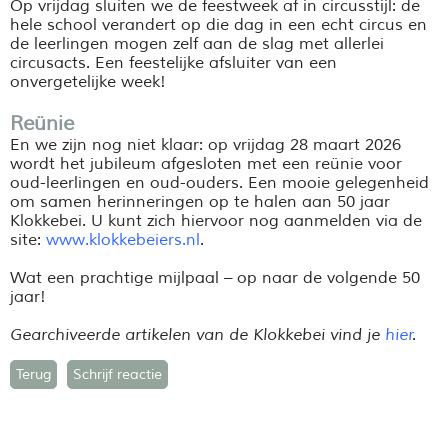
Op vrijdag sluiten we de feestweek af in circusstijl: de
hele school verandert op die dag in een echt circus en
de leerlingen mogen zelf aan de slag met allerlei
circusacts. Een feestelijke afsluiter van een
onvergetelijke week!
Reünie
En we zijn nog niet klaar: op vrijdag 28 maart 2026
wordt het jubileum afgesloten met een reünie voor
oud-leerlingen en oud-ouders. Een mooie gelegenheid
om samen herinneringen op te halen aan 50 jaar
Klokkebei
. U kunt zich hiervoor nog aanmelden via de
site:
www.klokkebeiers.nl
.
Wat een prachtige mijlpaal
– op naar de volgende 50
jaar!
Gearchiveerde artikelen van de Klokkebei vind je
hier
.
Terug
Schrijf reactie