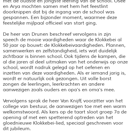
met de oudste en jongste leerling van de school.
Osee
en
Arya
mochten samen met hem het feestlint
doorknippen dat bij de ingang van de school was
gespannen. Een bijzonder moment, waarmee deze
feestelijke mijlpaal officieel van start ging.
De heer van Drunen beschreef vervolgens in zijn
speech de mooie vaardigheden waar de
Klokkebei
al
50 jaar op bouwt: de
Klokkebeivaardigheden
. Plannen,
samenwerken en zelfstandigheid, iets wat duidelijk
zichtbaar is binnen school.
Ook tijdens de kampen, die
al die jaren al deel uitmaken van het onderwijs op onze
school, wordt nadruk gelegd op het oefenen en
inzetten van deze vaardigheden.
A
ls er iemand jarig is,
wordt er natuurlijk ook gezongen. Uit volle borst
zongen de leerlingen, leerkrachten en andere
aanwezigen zoals ouders en opa’s en oma’s mee.
Vervolgens sprak de heer Van
Knijff
, voorzitter van het
college van bestuur, de aanwezigen toe met een warm
welkomstwoord. Als kers op de taart sloot groep 7a de
opening af met een spetterend optreden van het
gloednieuwe
Klokkebei
-lied, speciaal geschreven voor
dit jubileum.