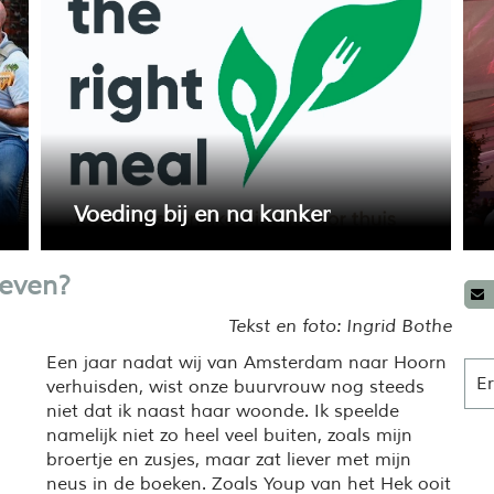
Voeding bij en na kanker
s
Wat kun je het beste eten tijdens en na een
Ove
leven?
eeks
behandeling tegen kanker? Hoe belangrijk zijn
gez
N
eiwitten, calorieën, vocht en beweging?
UL
Tekst en foto: Ingrid Bothe
Een jaar nadat wij van Amsterdam naar Hoorn
Er
verhuisden, wist onze buurvrouw nog steeds
niet dat ik naast haar woonde. Ik speelde
namelijk niet zo heel veel buiten, zoals mijn
broertje en zusjes, maar zat liever met mijn
neus in de boeken. Zoals Youp van het Hek ooit