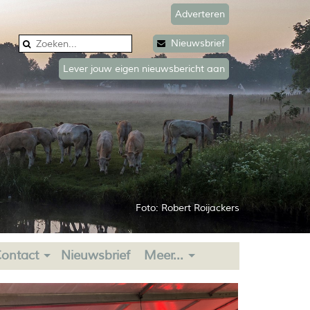
Adverteren
Nieuwsbrief
Lever jouw eigen nieuwsbericht aan
Foto: Robert Roijackers
ontact
Nieuwsbrief
Meer...