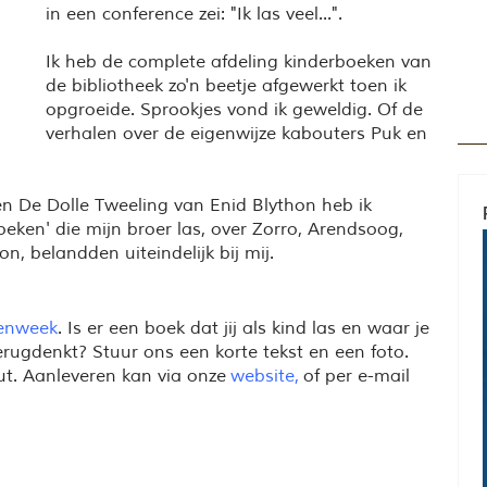
in een conference zei: "Ik las veel...".
Ik heb de complete afdeling kinderboeken van
de bibliotheek zo'n beetje afgewerkt toen ik
opgroeide. Sprookjes vond ik geweldig. Of de
verhalen over de eigenwijze kabouters Puk en
f en De Dolle Tweeling van Enid Blython heb ik
eken' die mijn broer las, over Zorro, Arendsoog,
on, belandden uiteindelijk bij mij.
enweek
. Is er een boek dat jij als kind las en waar je
terugdenkt? Stuur ons een korte tekst en een foto.
ut. Aanleveren kan via onze
website
,
of per e-mail