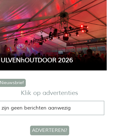
ULVENhOUTDOOR 2026
r een paar weken is het weer tijd voor het
elligste weekend van het jaar:
ieuwsbrief
VENhOUTDOOR.
Klik op advertenties
 zijn geen berichten aanwezig
ADVERTEREN?