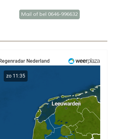
Mail of bel 0646-996632