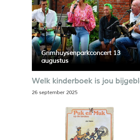
Grimhuysenparkconcert 13
augustus
Donderdag 13 augustus verzorgt Sunny Day
Welk kinderboek is jou bijgeb
met relaxte muziek het vijfde concert in de r
Grimhuysenparkconcerten.
26 september 2025