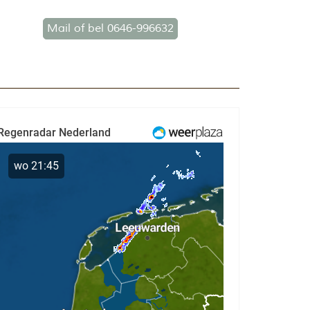
Mail of bel 0646-996632