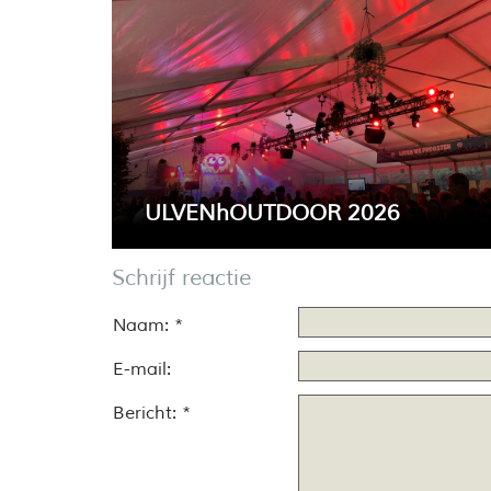
ULVENhOUTDOOR 2026
Over een paar weken is het weer tijd voor he
Schrijf reactie
gezelligste weekend van het jaar:
ULVENhOUTDOOR.
Naam: *
E-mail:
Bericht: *