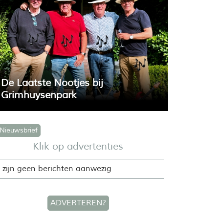
De Laatste Nootjes bij
Grimhuysenpark
ieuwsbrief
Klik op advertenties
derdagavond 6 augustus speelt bij het
tival Grimhuysenpark de band 'De Laatste
 zijn geen berichten aanwezig
tjes'.
ADVERTEREN?