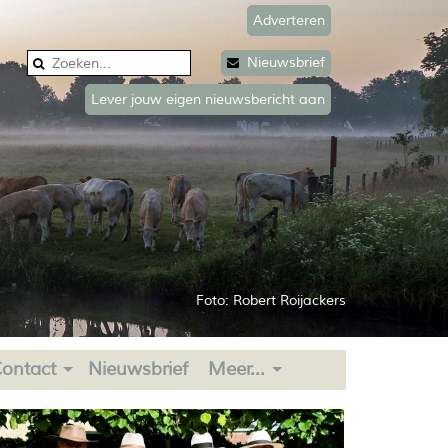
Adverteren
Nieuwsbrief
Lever jouw eigen nieuwsbericht aan
Foto: Robert Roijackers
ontact
Nieuwsbrief
Meer...