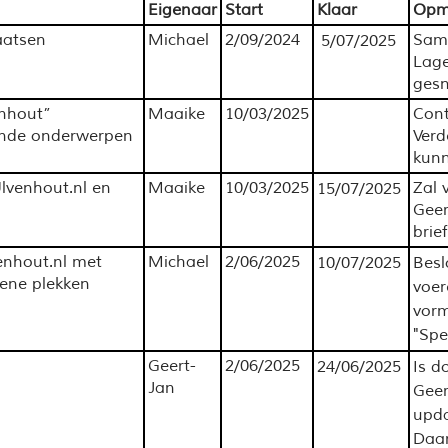
Eigenaar
Start
Klaar
Opm
aatsen
Michael
2/09/2024
Same
5/07/2025
Lage
gesn
nhout”
Maaike
10/03/2025
Con
lende onderwerpen
Verd
kun
lvenhout.nl en
Maaike
10/03/2025
Zal 
15/07/2025
Geer
brie
enhout.nl met
Michael
2/06/2025
10/07/2025
Besl
ene plekken
voer
vorm
"Spe
Geert-
2/06/2025
24/06/2025
Is d
Jan
Gee
upda
Daar