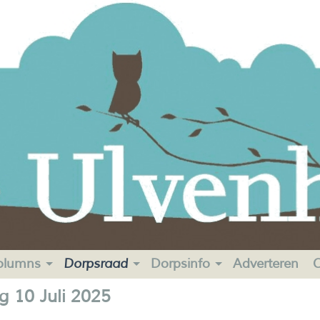
olumns
Dorpsraad
Dorpsinfo
Adverteren
C
 10 Juli 2025