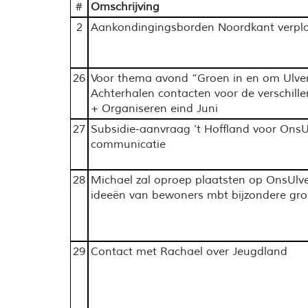
#
Omschrijving
2
Aankondingingsborden Noordkant verpl
26
Voor thema avond “Groen in en om Ulve
Achterhalen contacten voor de verschil
+ Organiseren eind Juni
27
Subsidie-aanvraag ’t Hoffland voor OnsU
communicatie
28
Michael zal oproep plaatsten op OnsUlv
ideeën van bewoners mbt bijzondere gro
29
Contact met Rachael over Jeugdland