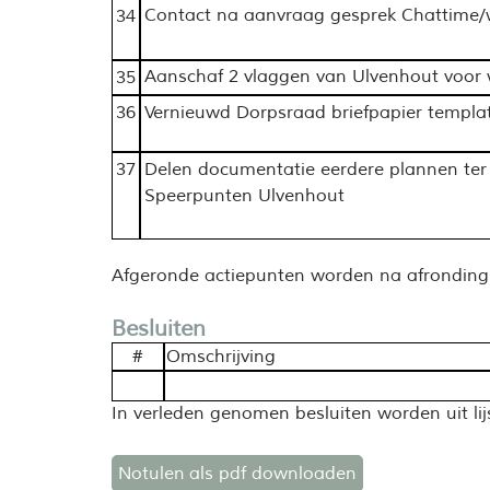
Contact na aanvraag gesprek Chattime/w
34
Aanschaf 2 vlaggen van Ulvenhout voor
35
36
Vernieuwd Dorpsraad b
ri
efpapier templa
37
Delen documentatie eerdere plannen ter 
Speerpunten Ulvenhout
Afgeronde actiepunten worden na afronding ui
Besluiten
#
Omschrijving
In verleden genomen besluiten worden uit lijs
Notulen als pdf downloaden