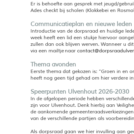
Er is behoefte aan gesprek met jeugd/gebrui
Ades checkt bij scholen (Klokkebei en Rosmo
Communicatieplan en nieuwe leden
Introductie van de dorpsraad en huidige led
week
heeft
een lid een stukje
hiervoor
aan
ge
zullen dan ook blijven werven
.
Wanneer
u dit
via een mailtje naar
contact@dorpsraadulven
Thema avonden
Eerste thema dat gekozen is: “Groen in en 
heeft nog geen tijd gehad om hier verdere in
Speerpunten Ulvenhout 2026-2030
In de afgelopen periode hebben verschillend
zijn voor Ulvenhout. Denk hierbij aan Veili
de aankomende gemeenteraadsverkiezingen in
van de verschillende partijen als voorbereid
Als dorpsraad gaan we hier invulling aan ge