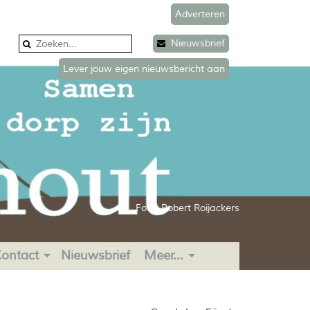
Adverteren
Nieuwsbrief
Lever jouw eigen nieuwsbericht aan
Foto: Robert Roijackers
ontact
Nieuwsbrief
Meer...