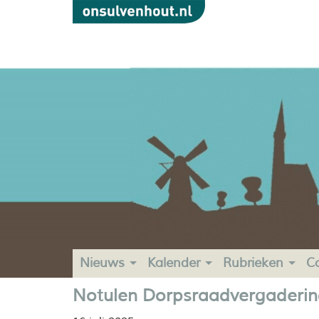
Nieuws
Kalender
Rubrieken
C
Notulen Dorpsraadvergadering