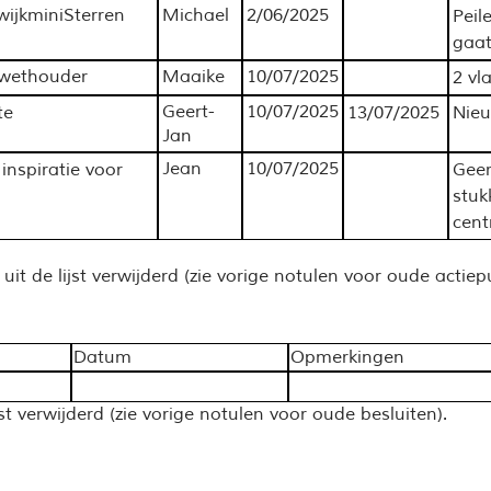
ijkminiSterren
Michael
2/06/2025
Peil
gaat
 wethouder
Maaike
10/07/2025
2 vl
Geert-
10/07/2025
te
13/07/2025
Nieu
Jan
Jean
10/07/2025
inspiratie voor
Geer
stuk
cent
t de lijst verwijderd (zie vorige notulen voor oude actiep
Datum
Opmerkingen
t verwijderd (zie vorige notulen voor oude besluiten).