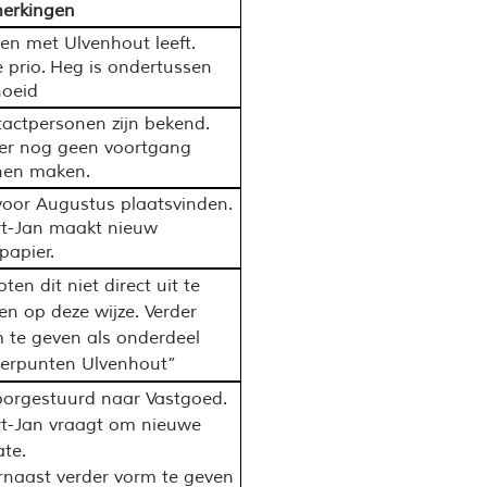
erkingen
n met Ulvenhout leeft.
 prio. Heg is ondertussen
oeid
tactpersonen
zijn bekend.
er nog geen voortgang
nen maken
.
voor Augustus plaatsvinden.
t-Jan maakt nieuw
fpapier.
oten dit niet direct
uit te
en op deze wijze.
Verder
 te geven als onderdeel
erpunten Ulvenhout”
oorgestuurd naar Vastgoed.
rt-Jan
vraagt om nieuwe
te.
naast verder vorm te geven