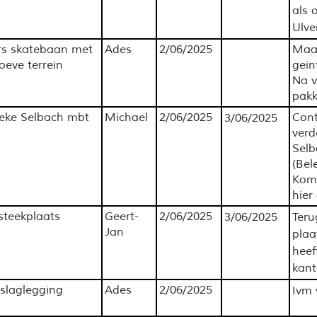
als 
Ulve
ers skatebaan met
Ades
2/06/2025
Maai
eve terrein
gein
Na v
pakk
ieke Selbach mbt
Michael
2/06/2025
Cont
3/06/2025
verd
Selb
(Bel
Komt
hier
steekplaats
Geert-
2/06/2025
3/06/2025
Teru
Jan
pla
heef
kant
rslaglegging
Ades
2/06/2025
Ivm 