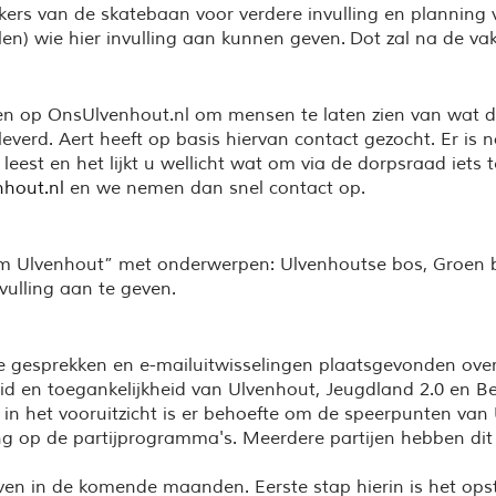
kers van de skatebaan voor verdere invulling en planning 
len) wie hier invulling aan kunnen geven. Dot zal na de v
en op OnsUlvenhout.nl om mensen te laten zien van wat de
l
everd
.
Aert
heeft op basis hiervan contact gezocht.
Er is 
 leest en het lijkt u wellicht wat om via de dorpsraad iet
hout.nl
en we nemen dan snel contact op
.
om Ulvenhout” met onderwerpen: Ulvenhoutse bos, Groen 
vulling aan te geven.
e gesprekken en e-mailuitwisselingen plaatsgevonden over
gheid en toegankelijkheid van Ulvenhout, Jeugdland 2.0 en
 het vooruitzicht is er behoefte om de speerpunten van 
ing op de partijprogramma's. Meerdere partijen hebben dit
ven in de komende maanden. Eerste stap hierin is het ops