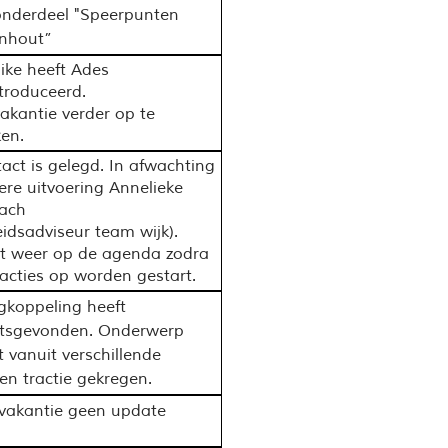
onderdeel "Speerpunten
nhout”
ke heeft Ades
troduceerd.
akantie verder op te
en.
act is gelegd. In afwachting
ere uitvoering Annelieke
ach
eidsadviseur team wijk).
 weer op de agenda zodra
 acties op worden gestart.
gkoppeling heeft
atsgevonden. Onderwerp
t vanuit verschillende
en tractie gekregen.
vakantie geen update