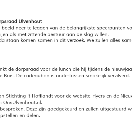
rps
r
aad Ulvenhout
n beeld neer te leggen van de belangrijkste speerpunten 
jen als met zittende bestuur aan de slag willen
.
a staan komen samen in dit verzoek. We zullen alles same
nkt de dorp
s
raad voor de lunch die hij
tijdens de nieuwja
te Buis. De cade
aubon is ondertussen smakelijk verzilverd.
 Stichting ’t Hofflandt voor de website, flyers en de Nieu
an OnsUlvenhout.nl.
besproken. Deze zijn goedgekeurd en zullen uitgestuurd w
pstellen en delen.