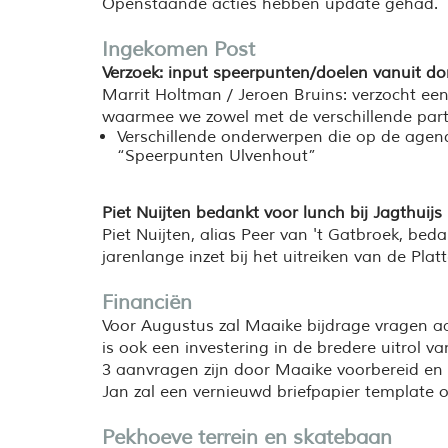
Openstaande acties hebben update gehad.
Ingekomen Post
Verzoek:
input
speerpunten/doelen vanuit do
Marrit
Holtman
/
Jeroen Bruins
:
verzocht ee
waarmee we zowel met de verschillende parti
Verschillende onderwerpen die op de agend
“
Speerpunten Ulvenhout
”
Piet
Nu
ijten
bedankt
voor lunch bij
Ja
gthuijs
Piet Nuijten, alias Peer van 't
Gatbroek
, beda
jarenlange inzet bij het uitreiken van de Plat
Financiën
Voor Augustus zal Maaike bijdrage vragen aan
is ook een investering in de bredere uitrol v
3 aanvragen zijn door Maaike voorbereid en 
Jan zal een vernieuwd briefpapier template o
Pekhoeve terrein en skatebaan