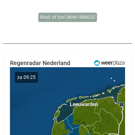
Mail of bel 0646-996632