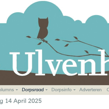
olumns
Dorpsraad
Dorpsinfo
Adverteren
C
 14 April 2025