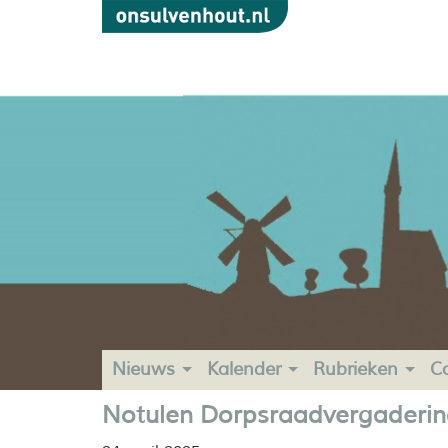
Nieuws
Kalender
Rubrieken
C
Notulen Dorpsraadvergadering