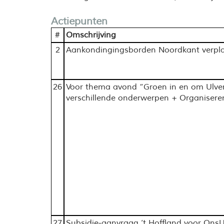
Actiepunten
#
Omschrijving
2
Aankondingingsborden Noordkant verpl
26
Voor thema avond “Groen in en om Ulve
verschillende onderwerpen + Organiseren
27
Subsidie-aanvraag ’t Hoffland voor Ons