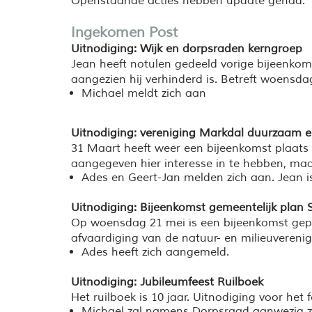
Openstaande acties hebben update gehad.
Ingekomen Post
Uitnodiging: Wijk en dorpsraden kerngroep
Jean heeft notulen gedeeld vorige bijeenko
aangezien hij verhinderd is. Betreft woensda
Michael meldt zich aan
Uitnodiging: vereniging Markdal duurzaam en
31 Maart heeft weer een bijeenkomst plaats
aangegeven hier interesse in te hebben, ma
Ades en Geert-Jan melden zich aan. Jean i
Uitnodiging: Bijeenkomst gemeentelijk plan
Op woensdag 21 mei is een bijeenkomst gepl
afvaardiging van de natuur- en milieuvereni
Ades heeft zich aangemeld.
Uitnodiging: Jubileumfeest Ruilboek
Het ruilboek is 10 jaar. Uitnodiging voor het
Michael zal namens Dorpsraad aanwezig zi