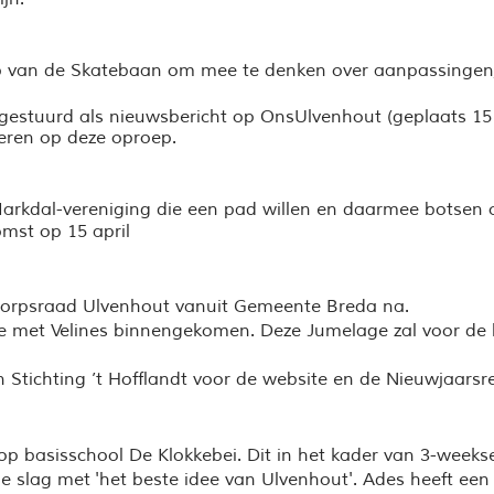
ep van de Skatebaan om mee te denken over aanpassingen/
estuurd als nieuwsbericht op OnsUlvenhout (geplaats 15 
eren op deze oproep.
 Markdal-vereniging die een pad willen en daarmee botse
mst op 15 april
 Dorpsraad Ulvenhout vanuit Gemeente Breda na.
 met Velines binnengekomen. Deze Jumelage zal voor de laa
 Stichting ’t Hofflandt voor de website en de Nieuwjaarsr
op basisschool De Klokkebei. Dit in het kader van 3-weeks
de slag met
'het beste idee van Ulvenhout'. Ades heeft een