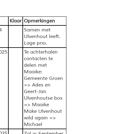
Klaar
Opmerkingen
4
Samen met
Ulvenhout leeft.
Lage prio.
025
Te achterhalen
contacten te
delen met
Maaike:
Gemeente Groen
=> Ades en
Geert-Jan
Ulvenhoutse bos
=> Maaike
Make Ulvenhout
wild again =>
Michael
025
Zal in September