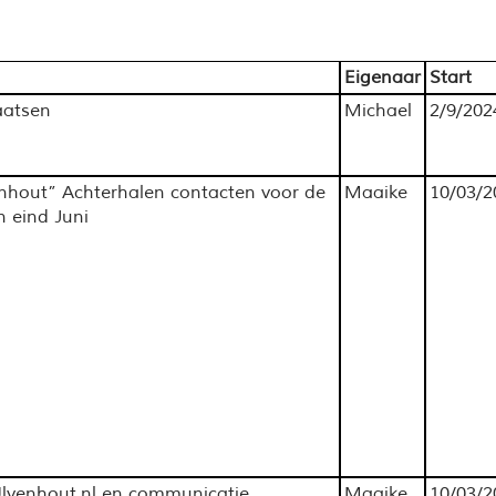
Eigenaar
Start
aatsen
Michael
2/9/202
nhout” Achterhalen contacten voor de
Maaike
10/03/2
 eind Juni
Ulvenhout.nl en communicatie
Maaike
10/03/2