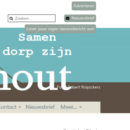
Adverteren
Nieuwsbrief
Lever jouw eigen nieuwsbericht aan
Foto: Robert Roijackers
ontact
Nieuwsbrief
Meer...