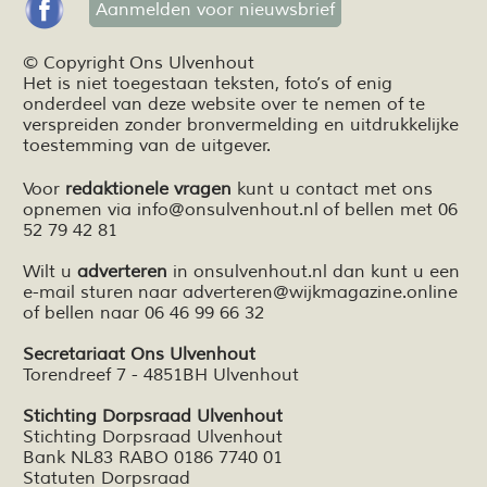
Aanmelden voor nieuwsbrief
© Copyright Ons Ulvenhout
Het is niet toegestaan teksten,
foto’s
of enig
onderdeel van deze website over te nemen of te
verspreiden zonder bronvermelding en
uitdrukkelijke
toestemming van de uitgever.
Voor
redaktionele vragen
kunt u contact met ons
opnemen via
info@onsulvenhout.nl
of bellen met 06
52 79 42 81
Wilt u
adverteren
in onsulvenhout.nl dan kunt u een
e-mail sturen naar
adverteren@wijkmagazine.online
of bellen naar 06 46 99 66 32
Secretariaat Ons Ulvenhout
Torendreef 7 - 4851BH Ulvenhout
Stichting Dorpsraad Ulvenhout
Stichting Dorpsraad Ulvenhout
Bank NL83 RABO 0186 7740 01
Statuten Dorpsraad