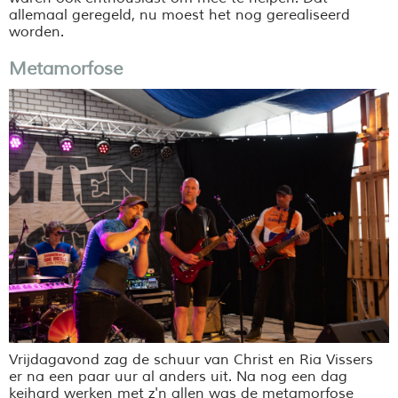
allemaal geregeld, nu moest het nog gerealiseerd
worden.
Metamorfose
Vrijdagavond zag de schuur van Christ en Ria Vissers
er na een paar uur al anders uit. Na nog een dag
keihard werken met z'n allen was de metamorfose