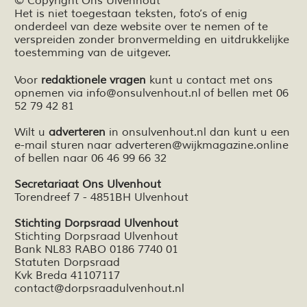
© Copyright Ons Ulvenhout
Het is niet toegestaan teksten,
foto’s
of enig
onderdeel van deze website over te nemen of te
verspreiden zonder bronvermelding en
uitdrukkelijke
toestemming van de uitgever.
Voor
redaktionele vragen
kunt u contact met ons
opnemen via
info@onsulvenhout.nl
of bellen met 06
52 79 42 81
Wilt u
adverteren
in onsulvenhout.nl dan kunt u een
e-mail sturen naar
adverteren@wijkmagazine.online
of bellen naar 06 46 99 66 32
Secretariaat Ons Ulvenhout
Torendreef 7 - 4851BH Ulvenhout
Stichting Dorpsraad Ulvenhout
Stichting Dorpsraad Ulvenhout
Bank NL83 RABO 0186 7740 01
Statuten Dorpsraad
Kvk Breda 41107117
contact@dorpsraadulvenhout.nl