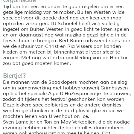
Organisatie
Tijd om het een en ander te gaan regelen om er een
gezellige middag van te maken. Buiten Westen wilde
speciaal voor dit goede doel nog een keer een mooi
optreden verzorgen. DJ Schoefel heeft zich volledig
ingezet om Buiten Westen in goed licht te laten spelen
en om daarnaast nog wat muzikale gezelligheid in de
feestschuur te brengen. Bert Boom adviseerde ons hoe
we de schuur van Christ en Ria Vissers aan konden
kleden om meteen bij binnenkomst al voor sfeer te
zorgen. Met nog wat extra aankleding van de Hooikar
zou dat goed moeten komen.
Biertje!?
De mannen van de Spaaklopers mochten aan de slag
om in samenwerking met hobbybrouwerij Grimhuysen
op tijd het speciale Alpe D'HuZesprocentje te brouwen,
zodat dit tijdens het festival geschonken kon worden.
Deze lekkere speciaalbiertjes en de andere drankjes
werden geschonken in de hard plastic glazen die we
mochten lenen van Ulvenhout on Ice.
Sven Lameijer en Ton en May Verkooijen, die de nodige
ervaring hebben achter de bar en alles daaromheen,
waren ook enthousiast om mee te helpen. Dat