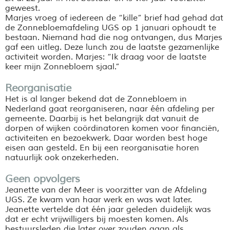
geweest.
Marjes vroeg of iedereen de “kille” brief had gehad dat
de Zonnebloemafdeling UGS op 1 januari ophoudt te
bestaan. Niemand had die nog ontvangen, dus Marjes
gaf een uitleg. Deze lunch zou de laatste gezamenlijke
activiteit worden. Marjes: “Ik draag voor de laatste
keer mijn Zonnebloem sjaal.”
Reorganisatie
Het is al langer bekend dat de Zonnebloem in
Nederland gaat reorganiseren, naar één afdeling per
gemeente. Daarbij is het belangrijk dat vanuit de
dorpen of wijken coördinatoren komen voor financiën,
activiteiten en bezoekwerk. Daar worden best hoge
eisen aan gesteld. En bij een reorganisatie horen
natuurlijk ook onzekerheden.
Geen opvolgers
Jeanette van der Meer is voorzitter van de Afdeling
UGS. Ze kwam van haar werk en was wat later.
Jeanette vertelde dat één jaar geleden duidelijk was
dat er echt vrijwilligers bij moesten komen. Als
bestuursleden die later over zouden gaan als