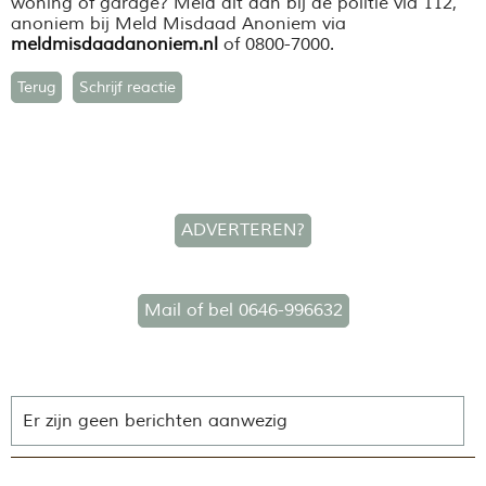
woning of garage? Meld dit dan bij de politie via 112,
anoniem bij Meld Misdaad Anoniem via
meldmisdaadanoniem.nl
of 0800-7000.
Terug
Schrijf reactie
ADVERTEREN?
Mail of bel 0646-996632
Er zijn geen berichten aanwezig