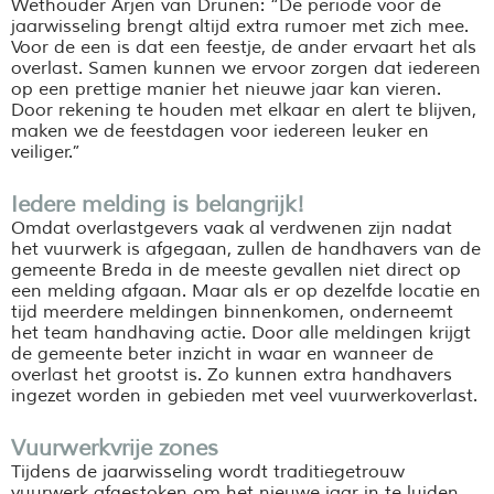
Wethouder Arjen van Drunen: “De periode voor de
jaarwisseling brengt altijd extra rumoer met zich mee.
Voor de een is dat een feestje, de ander ervaart het als
overlast. Samen kunnen we ervoor zorgen dat iedereen
op een prettige manier het nieuwe jaar kan vieren.
Door rekening te houden met elkaar en alert te blijven,
maken we de feestdagen voor iedereen leuker en
veiliger.”
Iedere melding is belangrijk!
Omdat overlastgevers vaak al verdwenen zijn nadat
het vuurwerk is afgegaan, zullen de handhavers van de
gemeente Breda in de meeste gevallen niet direct op
een melding afgaan. Maar als er op dezelfde locatie en
tijd meerdere meldingen binnenkomen, onderneemt
het team handhaving actie. Door alle meldingen krijgt
de gemeente beter inzicht in waar en wanneer de
overlast het grootst is. Zo kunnen extra handhavers
ingezet worden in gebieden met veel vuurwerkoverlast.
Vuurwerkvrije zones
Tijdens de jaarwisseling wordt traditiegetrouw
vuurwerk afgestoken om het nieuwe jaar in te luiden.