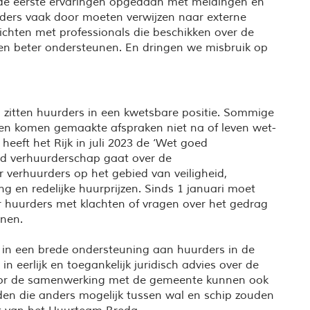
e eerste ervaringen opgedaan met meldingen en
ders vaak door moeten verwijzen naar externe
richten met professionals die beschikken over de
r en beter ondersteunen. En dringen we misbruik op
zitten huurders in een kwetsbare positie. Sommige
 en komen gemaakte afspraken niet na of leven wet-
heeft het Rijk in juli 2023 de ‘Wet goed
ed verhuurderschap gaat over de
 verhuurders op het gebied van veiligheid,
g en redelijke huurprijzen. Sinds 1 januari moet
huurders met klachten of vragen over het gedrag
nnen.
in een brede ondersteuning aan huurders in de
n eerlijk en toegankelijk juridisch advies over de
oor de samenwerking met de gemeente kunnen ook
en die anders mogelijk tussen wal en schip zouden