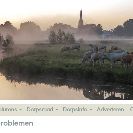
olumns
Dorpsraad
Dorpsinfo
Adverteren
C
rproblemen