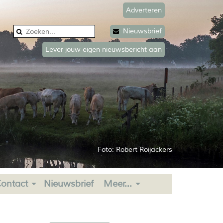
Adverteren
Nieuwsbrief
Lever jouw eigen nieuwsbericht aan
Foto: Robert Roijackers
ontact
Nieuwsbrief
Meer...