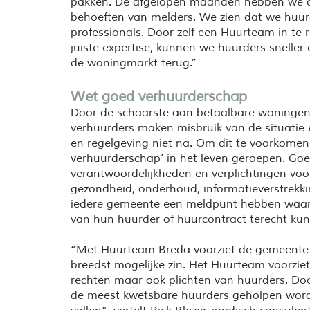
pakken. De afgelopen maanden hebben we d
behoeften van melders. We zien dat we huur
professionals. Door zelf een Huurteam in te 
juiste expertise, kunnen we huurders snelle
de woningmarkt terug.”
Wet goed verhuurderschap
Door de schaarste aan betaalbare woningen 
verhuurders maken misbruik van de situatie
en regelgeving niet na. Om dit te voorkomen 
verhuurderschap’ in het leven geroepen. Go
verantwoordelijkheden en verplichtingen voor
gezondheid, onderhoud, informatieverstrekkin
iedere gemeente een meldpunt hebben waar 
van hun huurder of huurcontract terecht ku
“Met Huurteam Breda voorziet de gemeente 
breedst mogelijke zin. Het Huurteam voorziet i
rechten maar ook plichten van huurders. D
de meest kwetsbare huurders geholpen word