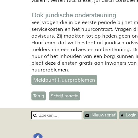
vallen”, vertelt Rick Blezer, juridisch consu
Ook juridische ondersteuning
Veel vragen die in de eerste periode bij het
servicekosten en het huurcontract. Vragen 
adviseurs. Zij maakten tot op heden geen o
Huurteam, dat wel bestaat uit juridisch advis
melders meteen advies en ondersteuning. Du
huur of het inhouden van een borg kunnen i
biedt deze diensten gratis aan inwoners va
huurproblemen
.
Meldpunt Huurproblemen
Terug
Schrijf reactie
Nieuwsbrief
Login