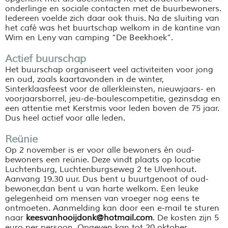
onderlinge en sociale contacten met de buurbewoners.
Iedereen voelde zich daar ook thuis. Na de sluiting van
het café was het buurtschap welkom in de kantine van
Wim en Leny van camping “De Beekhoek”.
Actief buurschap
Het buurschap organiseert veel activiteiten voor jong
en oud, zoals kaartavonden in de winter,
Sinterklaasfeest voor de allerkleinsten, nieuwjaars- en
voorjaarsborrel, jeu-de-boulescompetitie, gezinsdag en
een attentie met Kerstmis voor leden boven de 75 jaar.
Dus heel actief voor alle leden.
Reünie
Op 2 november is er voor alle bewoners én oud-
bewoners een reünie. Deze vindt plaats op locatie
Luchtenburg, Luchtenburgseweg 2 te Ulvenhout.
Aanvang 19.30 uur. Dus bent u buurtgenoot of oud-
bewoner,dan bent u van harte welkom. Een leuke
gelegenheid om mensen van vroeger nog eens te
ontmoeten. Aanmelding kan door een e-mail te sturen
naar
keesvanhooijdonk@hotmail.com
. De kosten zijn 5
euro per persoon. Opgeven kan tot 20 oktober.