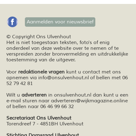
Aanmelden voor nieuwsbrief
© Copyright Ons Ulvenhout
Het is niet toegestaan teksten,
foto’s
of enig
onderdeel van deze website over te nemen of te
verspreiden zonder bronvermelding en
uitdrukkelijke
toestemming van de uitgever.
Voor
redaktionele vragen
kunt u contact met ons
opnemen via
info@onsulvenhout.nl
of bellen met 06
52 79 42 81
Wilt u
adverteren
in onsulvenhout.nl dan kunt u een
e-mail sturen naar
adverteren@wijkmagazine.online
of bellen naar 06 46 99 66 32
Secretariaat Ons Ulvenhout
Torendreef 7 - 4851BH Ulvenhout
Stichting Dorpsraad Ulvenhout