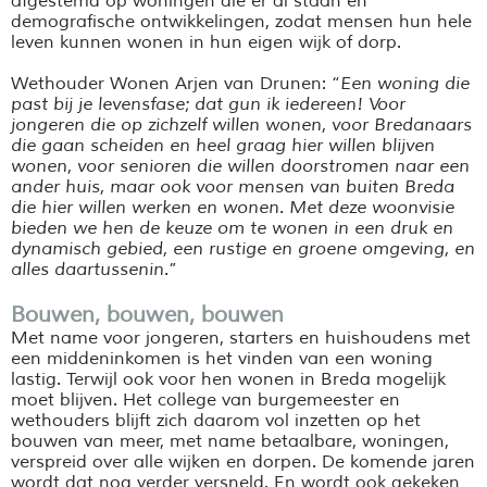
afgestemd op woningen die er al staan en
demografische ontwikkelingen, zodat mensen hun hele
leven kunnen wonen in hun eigen wijk of dorp.
Wethouder Wonen Arjen van Drunen: “
Een woning die
past bij je levensfase; dat gun ik iedereen! Voor
jongeren die op zichzelf willen wonen, voor Bredanaars
die gaan scheiden en heel graag hier willen blijven
wonen, voor senioren die willen doorstromen naar een
ander huis, maar ook voor mensen van buiten Breda
die hier willen werken en wonen. Met deze woonvisie
bieden we hen de keuze om te wonen in een druk en
dynamisch gebied, een rustige en groene omgeving, en
alles daartussenin.
”
Bouwen, bouwen, bouwen
Met name voor jongeren, starters en huishoudens met
een middeninkomen is het vinden van een woning
lastig. Terwijl ook voor hen wonen in Breda mogelijk
moet blijven. Het college van burgemeester en
wethouders blijft zich daarom vol inzetten op het
bouwen van meer, met name betaalbare, woningen,
verspreid over alle wijken en dorpen. De komende jaren
wordt dat nog verder versneld. En wordt ook gekeken