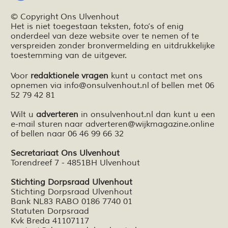
© Copyright Ons Ulvenhout
Het is niet toegestaan teksten,
foto’s
of enig
onderdeel van deze website over te nemen of te
verspreiden zonder bronvermelding en
uitdrukkelijke
toestemming van de uitgever.
Voor
redaktionele vragen
kunt u contact met ons
opnemen via
info@onsulvenhout.nl
of bellen met 06
52 79 42 81
Wilt u
adverteren
in onsulvenhout.nl dan kunt u een
e-mail sturen naar
adverteren@wijkmagazine.online
of bellen naar 06 46 99 66 32
Secretariaat Ons Ulvenhout
Torendreef 7 - 4851BH Ulvenhout
Stichting Dorpsraad Ulvenhout
Stichting Dorpsraad Ulvenhout
Bank NL83 RABO 0186 7740 01
Statuten Dorpsraad
Kvk Breda 41107117