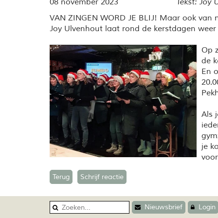
08 november 2023
Tekst: Joy
VAN ZINGEN WORD JE BLIJ! Maar ook van naar
Joy Ulvenhout laat rond de kerstdagen weer 
Op z
de k
En 
20.0
Pek
Als 
iede
gymz
je k
voo
Terug
Schrijf reactie
Nieuwsbrief
Login