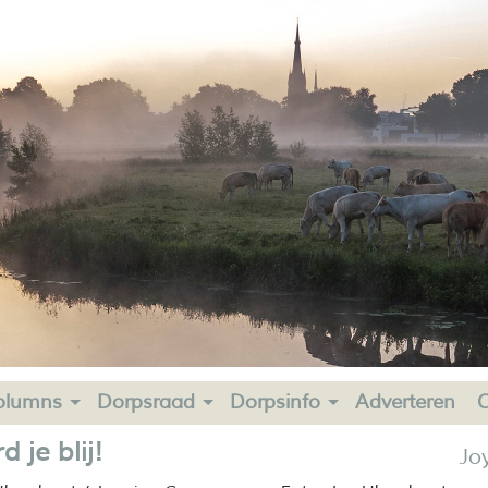
olumns
Dorpsraad
Dorpsinfo
Adverteren
C
 je blij!
Jo