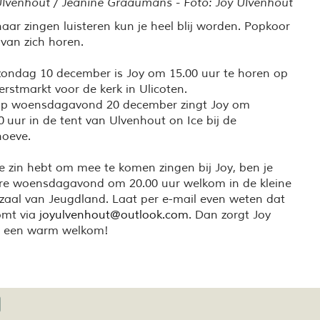
 Ulvenhout / Jeanine Graaumans - Foto: Joy Ulvenhout
 zingen luisteren kun je heel blij worden. Popkoor
van zich horen.
ondag 10 december is Joy om 15.00 uur te horen op
erstmarkt voor de kerk in Ulicoten.
op woensdagavond 20 december zingt Joy om
0 uur in de tent van Ulvenhout on Ice bij de
hoeve.
je zin hebt om mee te komen zingen bij Joy, ben je
re woensdagavond om 20.00 uur welkom in de kleine
aal van Jeugdland. Laat per e-mail even weten dat
omt via
joyulvenhout@outlook.com
. Dan zorgt Joy
r een warm welkom!