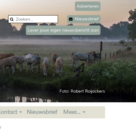
Adverteren
Nieuwsbrief
Lever jouw eigen nieuwsbericht aan
Foto: Robert Roijackers
ontact
Nieuwsbrief
Meer...
y