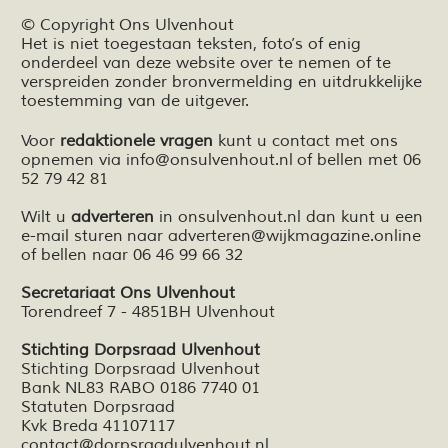
© Copyright Ons Ulvenhout
Het is niet toegestaan teksten,
foto’s
of enig
onderdeel van deze website over te nemen of te
verspreiden zonder bronvermelding en
uitdrukkelijke
toestemming van de uitgever.
Voor
redaktionele vragen
kunt u contact met ons
opnemen via
info@onsulvenhout.nl
of bellen met 06
52 79 42 81
Wilt u
adverteren
in onsulvenhout.nl dan kunt u een
e-mail sturen naar
adverteren@wijkmagazine.online
of bellen naar 06 46 99 66 32
Secretariaat Ons Ulvenhout
Torendreef 7 - 4851BH Ulvenhout
Stichting Dorpsraad Ulvenhout
Stichting Dorpsraad Ulvenhout
Bank NL83 RABO 0186 7740 01
Statuten Dorpsraad
Kvk Breda 41107117
contact@dorpsraadulvenhout.nl