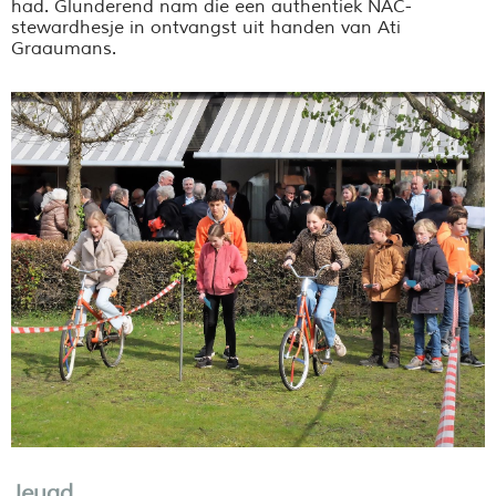
had. Glunderend nam die een authentiek NAC-
stewardhesje in ontvangst uit handen van Ati
Graaumans.
Jeugd