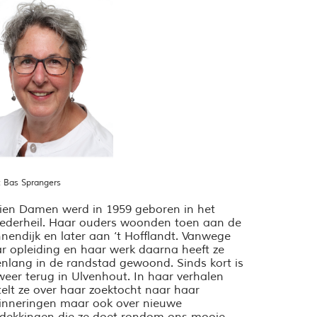
: Bas Sprangers
ien Damen werd in 1959 geboren in het
derheil. Haar ouders woonden toen aan de
nendijk en later aan ‘t Hofflandt. Vanwege
r opleiding en haar werk daarna heeft ze
enlang in de randstad gewoond. Sinds kort is
weer terug in Ulvenhout. In haar verhalen
telt ze over haar zoektocht naar haar
inneringen maar ook over nieuwe
dekkingen die ze doet rondom ons mooie