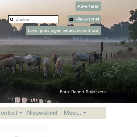
Adverteren
Nieuwsbrief
Lever jouw eigen nieuwsbericht aan
Foto: Robert Roijackers
ontact
Nieuwsbrief
Meer...