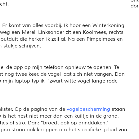
cht.
dor
 Er komt van alles voorbij. Ik hoor een Winterkoning
r weg een Merel. Linksonder zit een Koolmees, rechts
 houtduif, die herken ik zelf al. Na een Pimpelmees en
 stukje schrijven.
snel de app op mijn telefoon opnieuw te openen. Te
et nog twee keer, de vogel laat zich niet vangen. Dan
mijn laptop typ ik: “zwart witte vogel lange rode
ekster. Op de pagina van de
vogelbescherming
staan
o is het nest niet meer dan een kuiltje in de grond,
jes of stro. Dan: “broedt ook op grinddaken.”
agina staan ook knoppen om het specifieke geluid van