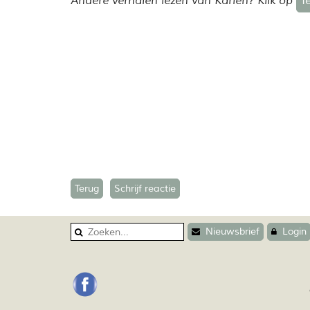
Andere verhalen lezen van Karien? Klik op
T
Terug
Schrijf reactie
Nieuwsbrief
Login