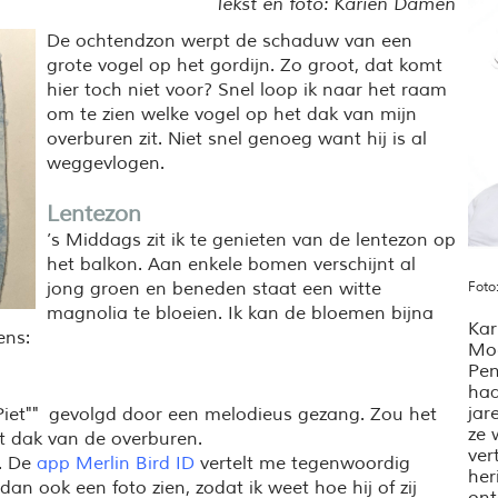
Tekst en foto: Karien Damen
De ochtendzon werpt de schaduw van een
grote vogel op het gordijn
. Zo groot, dat komt
hier toch niet voor? Snel loop ik naar het raam
om te zien welke vogel op het dak van mijn
overburen zit. Niet snel genoeg want hij is al
weggevlogen.
Lentezon
’s Middags zit ik te genieten van de lentezon op
het balkon. Aan enkele bomen verschijnt al
jong groen en beneden staat een witte
Foto
magnolia te bloeien. Ik kan de bloemen bijna
Kar
ens:
Moe
Pen
haa
jar
e Piet"" gevolgd door een melodieus gezang. Zou het
ze 
het dak van de overburen.
ver
n. De
app Merlin Bird ID
vertelt me tegenwoordig
her
n ook een foto zien, zodat ik weet hoe hij of zij
ont