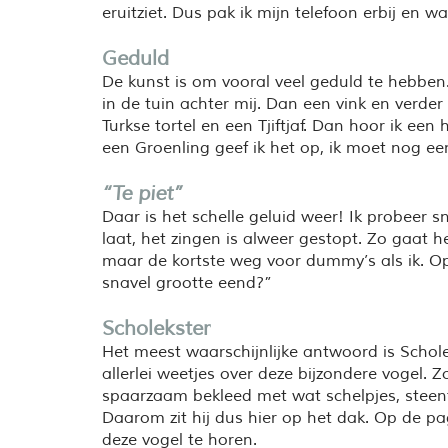
eruitziet. Dus pak ik mijn telefoon erbij en wa
Geduld
De kunst is om vooral veel geduld te hebben.
in de tuin achter mij. Dan een vink en verde
Turkse tortel en een Tjiftjaf. Dan hoor ik een
een Groenling geef ik het op, ik moet nog een
“Te piet”
Daar is het schelle geluid weer! Ik probeer 
laat, het zingen is alweer gestopt. Zo gaat h
maar de kortste weg voor dummy’s als ik. Op 
snavel grootte eend?”
Scholekster
Het meest waarschijnlijke antwoord is Schol
allerlei weetjes over deze bijzondere vogel. Z
spaarzaam bekleed met wat schelpjes, steent
Daarom zit hij dus hier op het dak. Op de p
deze vogel te horen.