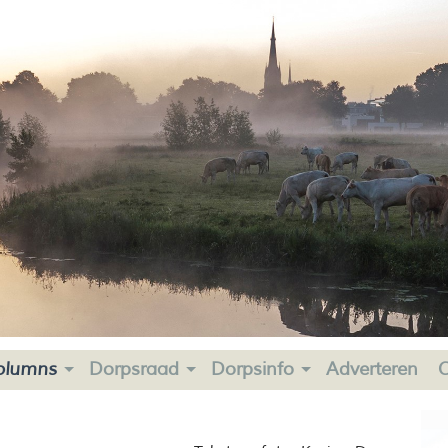
olumns
Dorpsraad
Dorpsinfo
Adverteren
C