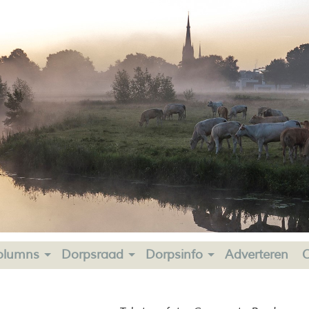
olumns
Dorpsraad
Dorpsinfo
Adverteren
C