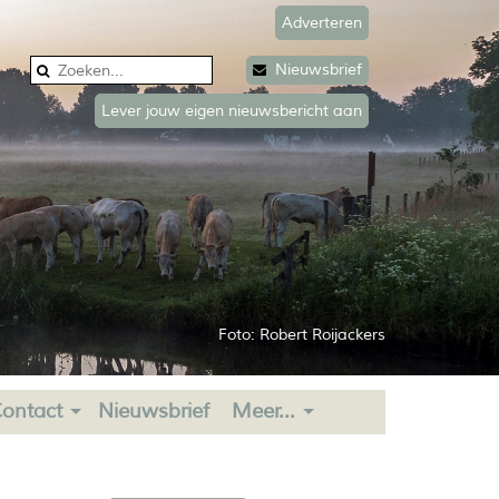
Adverteren
Nieuwsbrief
Lever jouw eigen nieuwsbericht aan
Foto: Robert Roijackers
ontact
Nieuwsbrief
Meer...