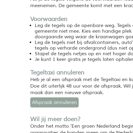
meenemen. De gemeente komt met een kraan
Voorwaarden
Leg de tegels op de openbare weg. Tegels o
gemeente niet mee. Kies een handige plek
doorgaande weg waar de kraanwagen goed
Leg de tegels niet bij afvalcontainers, au
tegels op verharde ondergrond (dus niet o
Stapel de tegels netjes op en niet hoger 
Je kunt 1 keer gratis je tegels laten ophale
Tegeltaxi annuleren
Heb je al een afspraak met de Tegeltaxi en k
Doe dit uiterlijk 48 uur voor de afspraak. Wi
maak dan een nieuwe afspraak.
Afspraak annuleren
Wil jij meer doen?
Onder het motto 'Een groen Nederland begint
organisaties de handen ineen om de Nederl