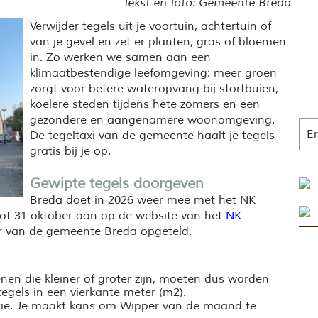
Tekst en foto: Gemeente Breda
Verwijder tegels uit je voortuin, achtertuin of
van je gevel en zet er planten, gras of bloemen
in. Zo werken we samen aan een
klimaatbestendige leefomgeving: meer groen
zorgt voor betere wateropvang bij stortbuien,
koelere steden tijdens hete zomers en een
gezondere en aangenamere woonomgeving.
Er
De tegeltaxi van de gemeente haalt je tegels
gratis bij je op.
Gewipte tegels doorgeven
Breda doet in 2026 weer mee met het NK
tot 31 oktober aan op de website van het
NK
ler van de gemeente Breda opgeteld.
tenen die kleiner of groter zijn, moeten dus worden
egels in een vierkante meter (m2).
tie. Je maakt kans om Wipper van de maand te