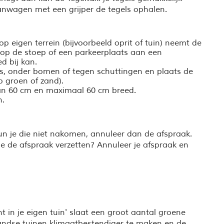
wagen met een grijper de tegels ophalen.
p eigen terrein (bijvoorbeeld oprit of tuin) neemt de
 op de stoep of een parkeerplaats aan een
 bij kan.
to's, onder bomen of tegen schuttingen en plaats de
p groen of zand).
dan 60 cm en maximaal 60 cm breed.
n.
un je die niet nakomen, annuleer dan de afspraak.
l je de afspraak verzetten? Annuleer je afspraak en
 in je eigen tuin' slaat een groot aantal groene
andse tuinen klimaatbestendiger te maken en de