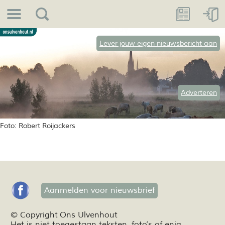
Lever jouw eigen nieuwsbericht aan
Adverteren
Foto: Robert Roijackers
Aanmelden voor nieuwsbrief
© Copyright Ons Ulvenhout
Het is niet toegestaan teksten,
foto’s
of enig