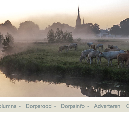
olumns
Dorpsraad
Dorpsinfo
Adverteren
C