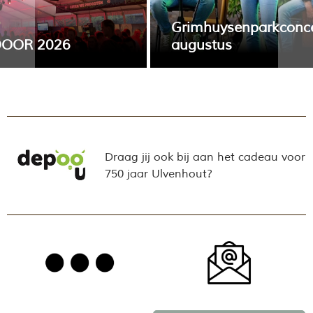
Grimhuysenparkconcert 13
2026
augustus
eer tijd voor het
Donderdag 13 augustus verzorgt Sun
jaar:
met relaxte muziek het vijfde concert i
Grimhuysenparkconcerten.
Draag jij ook bij aan het cadeau voor
750 jaar Ulvenhout?