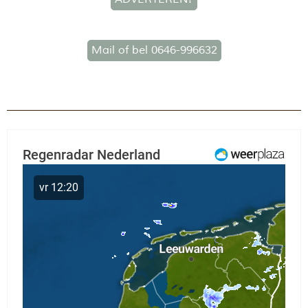
Mail of bel 0646-996632