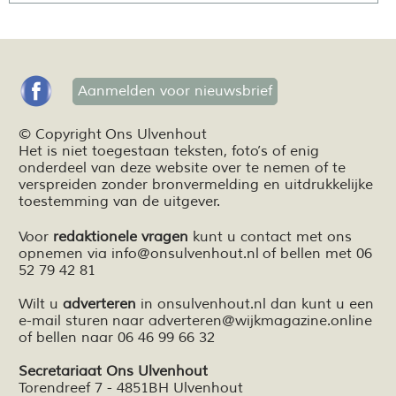
Aanmelden voor nieuwsbrief
© Copyright Ons Ulvenhout
Het is niet toegestaan teksten,
foto’s
of enig
onderdeel van deze website over te nemen of te
verspreiden zonder bronvermelding en
uitdrukkelijke
toestemming van de uitgever.
Voor
redaktionele vragen
kunt u contact met ons
opnemen via
info@onsulvenhout.nl
of bellen met 06
52 79 42 81
Wilt u
adverteren
in onsulvenhout.nl dan kunt u een
e-mail sturen naar
adverteren@wijkmagazine.online
of bellen naar 06 46 99 66 32
Secretariaat Ons Ulvenhout
Torendreef 7 - 4851BH Ulvenhout