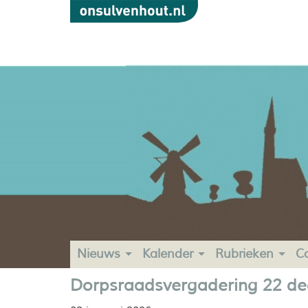
Nieuws
Kalender
Rubrieken
C
Dorpsraadsvergadering 22 d