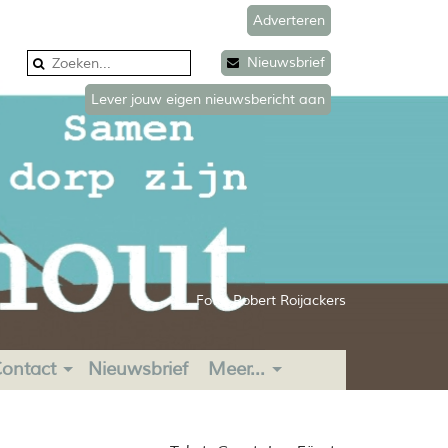
Adverteren
Nieuwsbrief
Lever jouw eigen nieuwsbericht aan
Foto: Robert Roijackers
ontact
Nieuwsbrief
Meer...