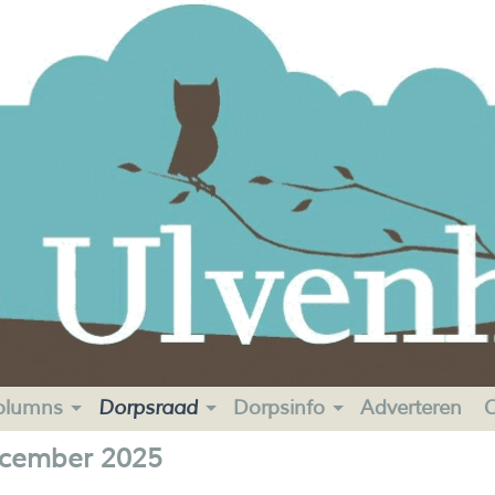
olumns
Dorpsraad
Dorpsinfo
Adverteren
C
ecember 2025