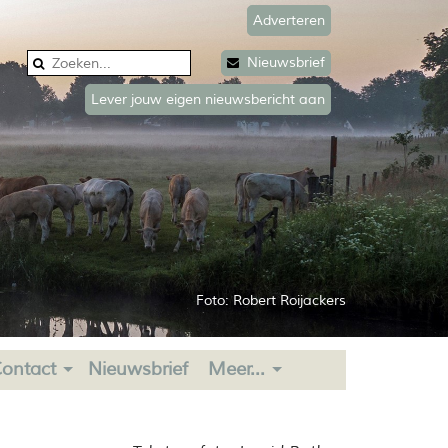
Adverteren
Nieuwsbrief
Lever jouw eigen nieuwsbericht aan
Foto: Robert Roijackers
ontact
Nieuwsbrief
Meer...