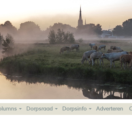
olumns
Dorpsraad
Dorpsinfo
Adverteren
C