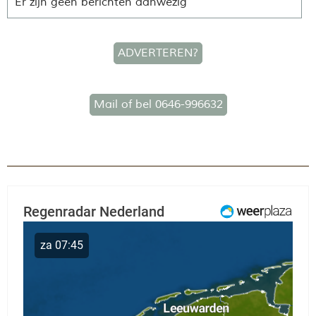
Er zijn geen berichten aanwezig
ADVERTEREN?
Mail of bel 0646-996632