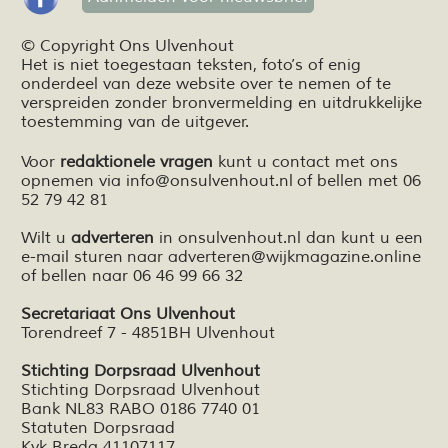
© Copyright Ons Ulvenhout
Het is niet toegestaan teksten,
foto’s
of enig
onderdeel van deze website over te nemen of te
verspreiden zonder bronvermelding en
uitdrukkelijke
toestemming van de uitgever.
Voor
redaktionele vragen
kunt u contact met ons
opnemen via
info@onsulvenhout.nl
of bellen met 06
52 79 42 81
Wilt u
adverteren
in onsulvenhout.nl dan kunt u een
e-mail sturen naar
adverteren@wijkmagazine.online
of bellen naar 06 46 99 66 32
Secretariaat Ons Ulvenhout
Torendreef 7 - 4851BH Ulvenhout
Stichting Dorpsraad Ulvenhout
Stichting Dorpsraad Ulvenhout
Bank NL83 RABO 0186 7740 01
Statuten Dorpsraad
Kvk Breda 41107117