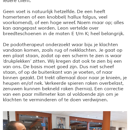
iedere cliënt.
Geen voet is natuurlijk hetzelfde. De een heeft
hamertenen of een knobbel( hallux falgus, veel
voorkomend), of een hoge wreef. Noem maar op; alles
kan aangepast worden. Leon vertelde over
breedteschoenen in de maten E t/m K; heel belangrijk.
De podotherapeut onderzoekt waar bijv. je klachten
vandaan komen, zoals rug of nekklachten. Je gaat op
een plaat staan, zodat op een scherm te zien is waar
‘drukplekken’ zitten. Wij kregen dat ook te zien bij een
van ons. De basis moet goed zijn. Dus niet scheef
staan, of op de buitenkant van je voeten, of naar
binnen gezakt. Dit trekt allemaal door naar je knieën, je
heupen en/of nek. Verkeerde spieren raken overbelast,
zenuwen kunnen bekneld raken (hernia). Een correctie
van een paar millimeter kan al voldoende zijn om je
klachten te verminderen of te doen verdwijnen.