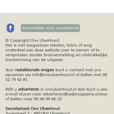
Aanmelden voor nieuwsbrief
© Copyright Ons Ulvenhout
Het is niet toegestaan teksten,
foto’s
of enig
onderdeel van deze website over te nemen of te
verspreiden zonder bronvermelding en
uitdrukkelijke
toestemming van de uitgever.
Voor
redaktionele vragen
kunt u contact met ons
opnemen via
info@onsulvenhout.nl
of bellen met 06
52 79 42 81
Wilt u
adverteren
in onsulvenhout.nl dan kunt u een
e-mail sturen naar
adverteren@wijkmagazine.online
of bellen naar 06 46 99 66 32
Secretariaat Ons Ulvenhout
Torendreef 7 - 4851BH Ulvenhout