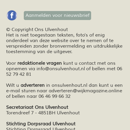
Aanmelden voor nieuwsbrief
© Copyright Ons Ulvenhout
Het is niet toegestaan teksten,
foto’s
of enig
onderdeel van deze website over te nemen of te
verspreiden zonder bronvermelding en
uitdrukkelijke
toestemming van de uitgever.
Voor
redaktionele vragen
kunt u contact met ons
opnemen via
info@onsulvenhout.nl
of bellen met 06
52 79 42 81
Wilt u
adverteren
in onsulvenhout.nl dan kunt u een
e-mail sturen naar
adverteren@wijkmagazine.online
of bellen naar 06 46 99 66 32
Secretariaat Ons Ulvenhout
Torendreef 7 - 4851BH Ulvenhout
Stichting Dorpsraad Ulvenhout
Stichting Dorpsraad Ulvenhout