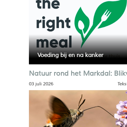
Voeding bij en na kanker
Wat kun je het beste eten tijdens en na een
Natuur rond het Markdal: Blik
behandeling tegen kanker? Hoe belangrijk zi
eiwitten, calorieën, vocht en beweging?
03 juli 2026
Teks