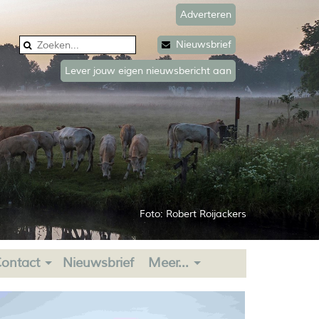
Adverteren
Nieuwsbrief
Lever jouw eigen nieuwsbericht aan
Foto: Robert Roijackers
ontact
Nieuwsbrief
Meer...