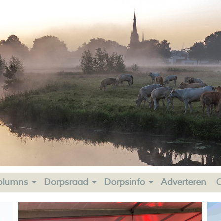
olumns
Dorpsraad
Dorpsinfo
Adverteren
C