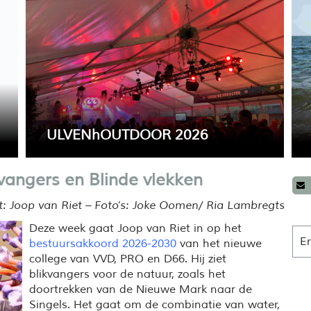
ULVENhOUTDOOR 2026
Over een paar weken is het weer tijd voor het
Op 
vangers en Blinde vlekken
jn
gezelligste weekend van het jaar:
col
N
ULVENhOUTDOOR.
de 
t: Joop van Riet – Foto’s: Joke Oomen/ Ria Lambregts
zor
Deze week gaat Joop van Riet in op het
Er
bestuursakkoord 2026-2030
van het nieuwe
college van VVD, PRO en D66. Hij ziet
blikvangers voor de natuur, zoals het
doortrekken van de Nieuwe Mark naar de
Singels. Het gaat om de combinatie van water,