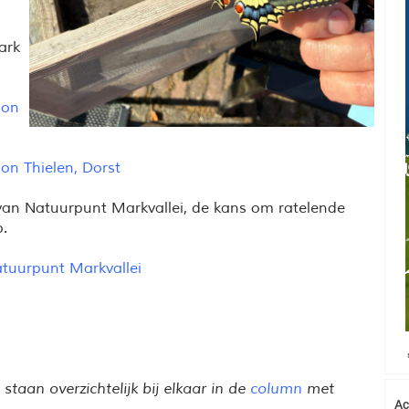
ark
oon
on Thielen, Dorst
van Natuurpunt Markvallei, de kans om ratelende
.
tuurpunt Markvallei
taan overzichtelijk bij elkaar in de
column
met