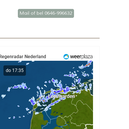
Mail of bel 0646-996632