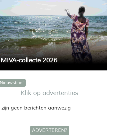
MIVA-collecte 2026
15 en 16 augustus vindt de jaarlijkse MIVA-
lecte plaats. De opbrengst is bestemd voor
ieuwsbrief
aanschaf van een
ambulanceboot voor een
Klik op advertenties
gpost op het Victoriameer in Tanzania.
 zijn geen berichten aanwezig
ADVERTEREN?