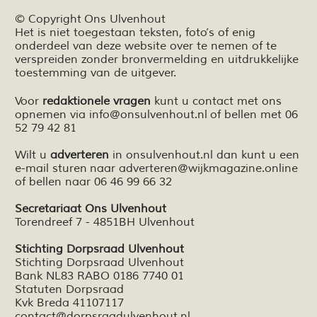
© Copyright Ons Ulvenhout
Het is niet toegestaan teksten,
foto’s
of enig
onderdeel van deze website over te nemen of te
verspreiden zonder bronvermelding en
uitdrukkelijke
toestemming van de uitgever.
Voor
redaktionele vragen
kunt u contact met ons
opnemen via
info@onsulvenhout.nl
of bellen met 06
52 79 42 81
Wilt u
adverteren
in onsulvenhout.nl dan kunt u een
e-mail sturen naar
adverteren@wijkmagazine.online
of bellen naar 06 46 99 66 32
Secretariaat Ons Ulvenhout
Torendreef 7 - 4851BH Ulvenhout
Stichting Dorpsraad Ulvenhout
Stichting Dorpsraad Ulvenhout
Bank NL83 RABO 0186 7740 01
Statuten Dorpsraad
Kvk Breda 41107117
contact@dorpsraadulvenhout.nl