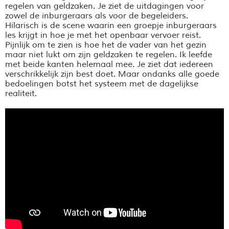
regelen van geldzaken. Je ziet de uitdagingen voor
zowel de inburgeraars als voor de begeleiders.
Hilarisch is de scene waarin een groepje inburgeraars
les krijgt in hoe je met het openbaar vervoer reist.
Pijnlijk om te zien is hoe het de vader van het gezin
maar niet lukt om zijn geldzaken te regelen. Ik leefde
met beide kanten helemaal mee. Je ziet dat iedereen
verschrikkelijk zijn best doet. Maar ondanks alle goede
bedoelingen botst het systeem met de dagelijkse
realiteit.