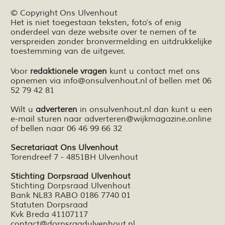
© Copyright Ons Ulvenhout
Het is niet toegestaan teksten,
foto’s
of enig
onderdeel van deze website over te nemen of te
verspreiden zonder bronvermelding en
uitdrukkelijke
toestemming van de uitgever.
Voor
redaktionele vragen
kunt u contact met ons
opnemen via
info@onsulvenhout.nl
of bellen met 06
52 79 42 81
Wilt u
adverteren
in onsulvenhout.nl dan kunt u een
e-mail sturen naar
adverteren@wijkmagazine.online
of bellen naar 06 46 99 66 32
Secretariaat Ons Ulvenhout
Torendreef 7 - 4851BH Ulvenhout
Stichting Dorpsraad Ulvenhout
Stichting Dorpsraad Ulvenhout
Bank NL83 RABO 0186 7740 01
Statuten Dorpsraad
Kvk Breda 41107117
contact@dorpsraadulvenhout.nl