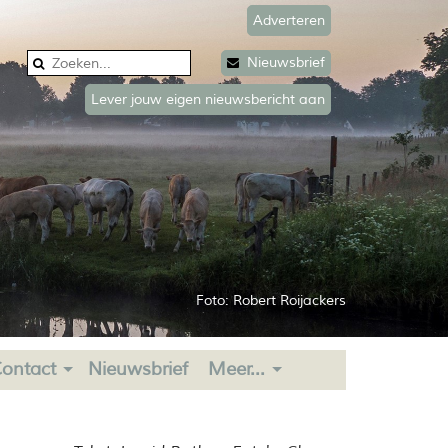
Adverteren
Nieuwsbrief
Lever jouw eigen nieuwsbericht aan
Foto: Robert Roijackers
ontact
Nieuwsbrief
Meer...