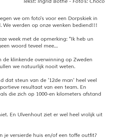
Tekst: Ingrid Bothe - Foto's: Choco
egen we om foto's voor een Dorpskiek in
. We werden op onze wenken bediend!!!
eze week met de opmerking: "Ik heb un
 geen woord teveel mee...
an de klinkende overwinning op Zweden
ullen we natuurlijk nooit weten.
d dat steun van de '12de man' heel veel
portieve resultaat van een team. En
als die zich op 1000-en kilometers afstand
et. En Ulvenhout ziet er wel heel vrolijk uit
n je versierde huis en/of een toffe outfit?