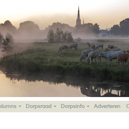
olumns
Dorpsraad
Dorpsinfo
Adverteren
C