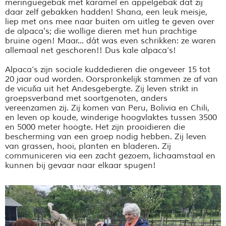
meringuegebak met karamel en appelgebak dat zij
daar zelf gebakken hadden! Shana, een leuk meisje,
liep met ons mee naar buiten om uitleg te geven over
de alpaca's; die wollige dieren met hun prachtige
bruine ogen! Maar... dát was even schrikken: ze waren
allemaal net geschoren!! Dus kale alpaca’s!
Alpaca’s zijn sociale kuddedieren die ongeveer 15 tot
20 jaar oud worden. Oorspronkelijk stammen ze af van
de vicuňa uit het Andesgebergte. Zij leven strikt in
groepsverband met soortgenoten, anders
vereenzamen zij. Zij komen van Peru, Bolivia en Chili,
en leven op koude, winderige hoogvlaktes tussen 3500
en 5000 meter hoogte. Het zijn prooidieren die
bescherming van een groep nodig hebben. Zij leven
van grassen, hooi, planten en bladeren. Zij
communiceren via een zacht gezoem, lichaamstaal en
kunnen bij gevaar naar elkaar spugen!