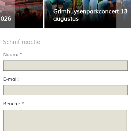
Grimhuysenparkconcert 13
augustus
 voor het
Donderdag 13 augustus verzorgt Sunny Days
met relaxte muziek het vijfde concert in de ree
Schrijf reactie
Grimhuysenparkconcerten.
Naam: *
E-mail:
Bericht: *