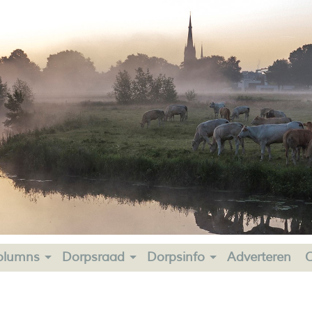
olumns
Dorpsraad
Dorpsinfo
Adverteren
C