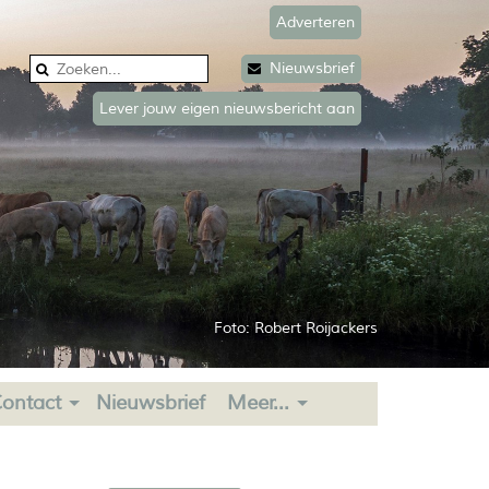
Adverteren
Nieuwsbrief
Lever jouw eigen nieuwsbericht aan
Foto: Robert Roijackers
ontact
Nieuwsbrief
Meer...