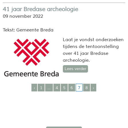
41 jaar Bredase archeologie
09 november 2022
Tekst: Gemeente Breda
Laat je vondst onderzoeken
tijdens de tentoonstelling
over 41 jaar Bredase
archeologie.
Lees verder
‹
1
…
4
5
6
7
8
›